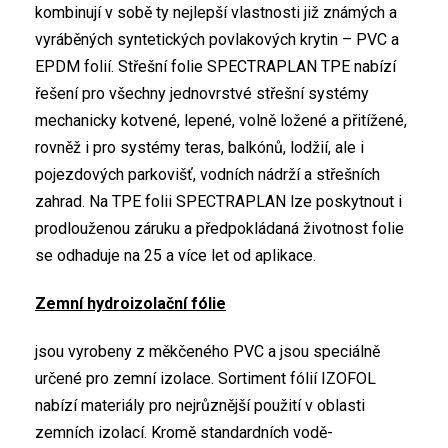
kombinují v sobě ty nejlepší vlastnosti již známých a
vyráběných syntetických povlakových krytin – PVC a
EPDM folií. Střešní folie SPECTRAPLAN TPE nabízí
řešení pro všechny jednovrstvé střešní systémy
mechanicky kotvené, lepené, volně ložené a přitížené,
rovněž i pro systémy teras, balkónů, lodžií, ale i
pojezdových parkovišť, vodních nádrží a střešních
zahrad. Na TPE folii SPECTRAPLAN lze poskytnout i
prodlouženou záruku a předpokládaná životnost folie
se odhaduje na 25 a více let od aplikace.
Zemní hydroizolační fólie
jsou vyrobeny z měkčeného PVC a jsou speciálně
určené pro zemní izolace. Sortiment fólií IZOFOL
nabízí materiály pro nejrůznější použití v oblasti
zemních izolací. Kromě standardních vodě-