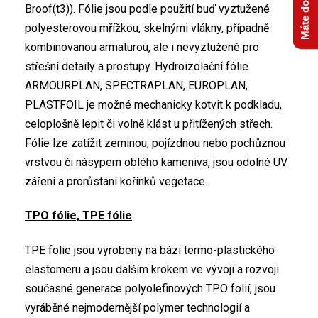
Broof(t3)). Fólie jsou podle použití buď vyztužené
polyesterovou mřížkou, skelnými vlákny, případně
kombinovanou armaturou, ale i nevyztužené pro
střešní detaily a prostupy. Hydroizolační fólie
ARMOURPLAN, SPECTRAPLAN, EUROPLAN,
PLASTFOIL je možné mechanicky kotvit k podkladu,
celoplošně lepit či volně klást u přitížených střech.
Fólie lze zatížit zeminou, pojízdnou nebo pochůznou
vrstvou či násypem oblého kameniva, jsou odolné UV
záření a prorůstání kořínků vegetace.
TPO fólie, TPE fólie
TPE folie jsou vyrobeny na bázi termo-plastického
elastomeru a jsou dalším krokem ve vývoji a rozvoji
současné generace polyolefinových TPO folií, jsou
vyráběné nejmodernější polymer technologií a