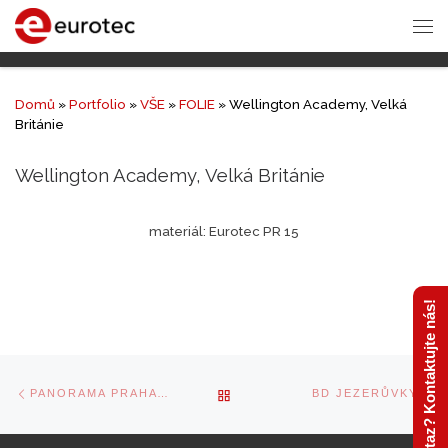
Domů
»
Portfolio
»
VŠE
»
FOLIE
»
Wellington Academy, Velká
Británie
Wellington Academy, Velká Británie
materiál: Eurotec PR 15
Máte dotaz? Kontaktujte nás!
Navigace
Previous
Ne
BACK
PANORAMA PRAHA STRAHOV
BD JEZERŮVKY
v
post
po
příspěvcích
TO