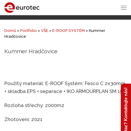
Domů
»
Portfolio
»
VŠE
»
E-ROOF SYSTÉM
»
Kummer
Hradčovice
Kummer Hradčovice
Použitý materíál: E-ROOF Systém: Fesco C 2x30mm
Máte dotaz? Kontaktujte nás!
+ skladba EPS + separace + IKO ARMOURPLAN SM 150
Rozloha střechy: 2000m2
Zhotovení: 2021