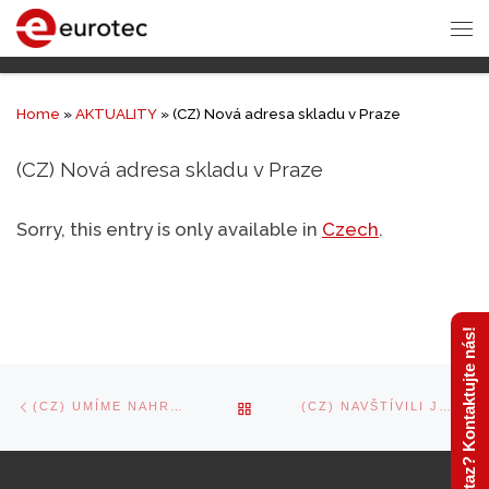
Home
»
AKTUALITY
»
(CZ) Nová adresa skladu v Praze
(CZ) Nová adresa skladu v Praze
Sorry, this entry is only available in
Czech
.
Máte dotaz? Kontaktujte nás!
Post
Previous
Ne
BACK
(CZ) UMÍME NAHRADIT MINERÁLNÍ VATU!
(CZ) NAVŠTÍVILI JSME VÝROBNÍ ZÁVOD SITEK INSULATION
navigation
post
po
TO