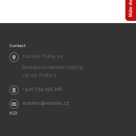
Třemošná
PO - Oprava mostu
Třemošná
Contact
Eurotec Praha, a.s.
Škroupovo náměstí 1255/9
130 00, Praha 3
+420 734 156 216
eurotec@eurotec.cz
(CZ)