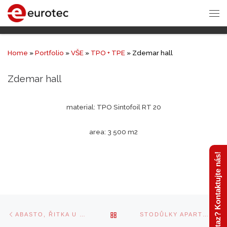
Home
»
Portfolio
»
VŠE
»
TPO + TPE
»
Zdemar hall
Zdemar hall
material: TPO Sintofoil RT 20
area: 3 500 m2
Máte dotaz? Kontaktujte nás!
Post
Previous
Ne
BACK
ABASTO, ŘITKA U PRAHY
STODŮLKY APARTMENTS, PRAHA
navigation
post
po