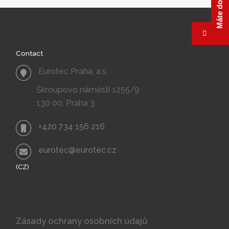
TO
POST
Contact
LIST
Eurotec Praha, a.s.
Škroupovo náměstí 1255/9
130 00, Praha 3
+420 734 156 216
eurotec@eurotec.cz
(CZ)
Zásady ochrany osobních údajů