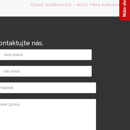
Ne
ČESKÉ BUDĚJOVICE – MOST PŘES KORIDOR
po
ontaktujte nás.