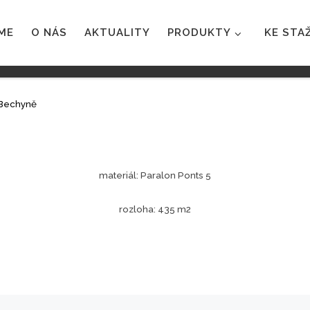
ME
O NÁS
AKTUALITY
PRODUKTY
KE STA
Bechyně
materiál: Paralon Ponts 5
rozloha: 435 m2