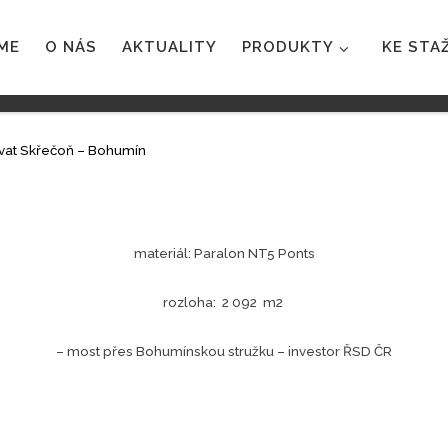
ME
O NÁS
AKTUALITY
PRODUKTY
KE STA
at Skřečoň – Bohumín
materiál: Paralon NT5 Ponts
rozloha: 2 092 m2
– most přes Bohumínskou stružku – investor ŘSD ČR