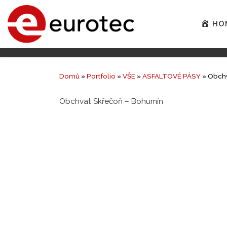
HO
Domů
»
Portfolio
»
VŠE
»
ASFALTOVÉ PÁSY
»
Obchv
Obchvat Skřečoň – Bohumín