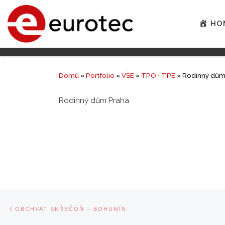
HO
Domů
»
Portfolio
»
VŠE
»
TPO + TPE
»
Rodinný dům
Rodinný dům Praha
Navigace
Previous
OBCHVAT SKŘEČOŇ – BOHUMÍN
post
v