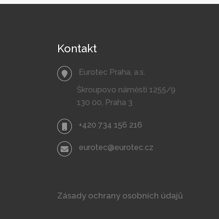
příspěvcích
Kontakt
Eurotec Praha, a.s.
Škroupovo náměstí 1255/9
130 00, Praha 3
+420 734 156 216
eurotec@eurotec.cz
Zásady ochrany osobních údajů