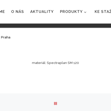
ME
O NÁS
AKTUALITY
PRODUKTY
KE STA
 Praha
materiál: Spectraplan SM 120
BACK