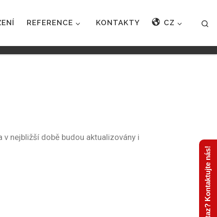
ŽENÍ
REFERENCE
KONTAKTY
CZ
Se
nejbližší době budou aktualizovány i
Máte dotaz? Kontaktujte nás!