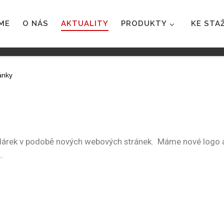
ME
O NÁS
AKTUALITY
PRODUKTY
KE STA
ánky
ek v podobě nových webových stránek. Máme nové logo a v 
..