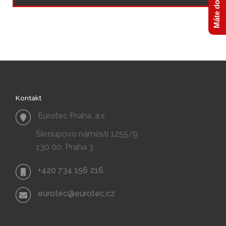
Kontakt
Eurotec Praha, a.s.
Škroupovo náměstí 1255/9
130 00, Praha 3
+420 734 156 216
eurotec@eurotec.cz