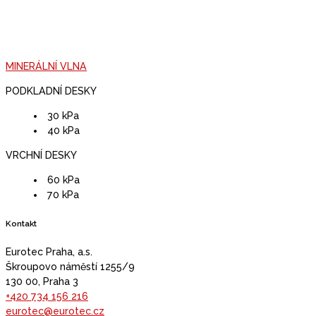
Fesco C
– tepelně izolační desky z expandovaného perlitu
Fesco C-DO
– tepelně izolační desky z expandovaného perlitu
s odsazenými spoji
MINERÁLNÍ VLNA
PODKLADNÍ DESKY
30 kPa
40 kPa
VRCHNÍ DESKY
60 kPa
70 kPa
Kontakt
Eurotec Praha, a.s.
Škroupovo náměstí 1255/9
130 00, Praha 3
+420 734 156 216
eurotec@eurotec.cz