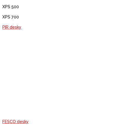
XPS 500
XPS 700
PIR desky
Enertherm ALU
– tepelně izolační deska z polyisokyanurátové
pěny z obou stran pokrytá plynotěsnou hliníkovou vrstvou
Enertherm MG
– tepelně izolační deska z polyisokyanurátové
pěny z obou stran pokrytá perforovanou mineralizovanou
skelnou tkaninou
Enertherm BGF
– tepelně izolační deska z polyisokyanurátové
pěny z obou stran pokrytá parozábranou ze skelné tkaniny v
asfaltovém polypropylenu bez písku a mastku
Enertherm KR ALU
– tepelně izolační deska z
polyisokyanurátové pěny z obou stran pokrytá plynotěsnou
hliníkovou vrstvou
FESCO desky