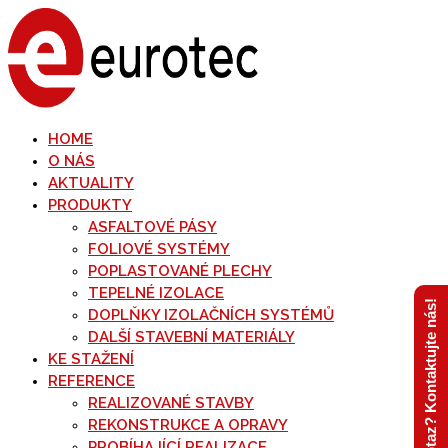
HOME
O NÁS
AKTUALITY
PRODUKTY
ASFALTOVÉ PÁSY
FOLIOVÉ SYSTÉMY
POPLASTOVANÉ PLECHY
TEPELNÉ IZOLACE
Máte dotaz? Kontaktujte nás!
DOPLŇKY IZOLAČNÍCH SYSTÉMŮ
DALŠÍ STAVEBNÍ MATERIÁLY
KE STAŽENÍ
REFERENCE
REALIZOVANÉ STAVBY
REKONSTRUKCE A OPRAVY
PROBÍHAJÍCÍ REALIZACE