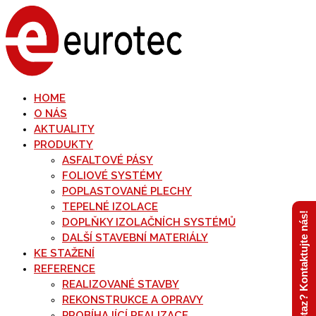
HOME
O NÁS
AKTUALITY
PRODUKTY
ASFALTOVÉ PÁSY
FOLIOVÉ SYSTÉMY
POPLASTOVANÉ PLECHY
TEPELNÉ IZOLACE
Máte dotaz? Kontaktujte nás!
DOPLŇKY IZOLAČNÍCH SYSTÉMŮ
DALŠÍ STAVEBNÍ MATERIÁLY
KE STAŽENÍ
REFERENCE
REALIZOVANÉ STAVBY
REKONSTRUKCE A OPRAVY
PROBÍHAJÍCÍ REALIZACE