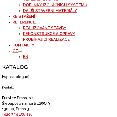
DOPLŇKY IZOLAČNÍCH SYSTÉMŮ
DALŠÍ STAVEBNÍ MATERIÁLY
KE STAŽENÍ
REFERENCE
REALIZOVANÉ STAVBY
REKONSTRUKCE A OPRAVY
PROBÍHAJÍCÍ REALIZACE
KONTAKTY
CZ
EN
KATALOG
[wp-catalogue]
Kontakt
Eurotec Praha, a.s.
Škroupovo náměstí 1255/9
130 00, Praha 3
+420 734 156 216