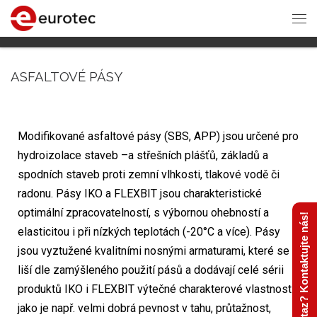
ASFALTOVÉ PÁSY
Modifikované asfaltové pásy (SBS, APP) jsou určené pro
hydroizolace staveb –a střešních plášťů, základů a
spodních staveb proti zemní vlhkosti, tlakové vodě či
radonu. Pásy IKO a FLEXBIT jsou charakteristické
optimální zpracovatelností, s výbornou ohebností a
Máte dotaz? Kontaktujte nás!
elasticitou i při nízkých teplotách (-20°C a více). Pásy
jsou vyztužené kvalitními nosnými armaturami, které se
liší dle zamýšleného použití pásů a dodávají celé sérii
produktů IKO i FLEXBIT výtečné charakterové vlastnosti,
jako je např. velmi dobrá pevnost v tahu, průtažnost,