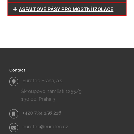
ASFALTOVÉ PÁSY PRO MOSTNÍ IZOLACE
Contact
Eurotec Praha, a.s.
Škroupovo náměstí 1255/9
130 00, Praha 3
+420 734 156 216
eurotec@eurotec.cz