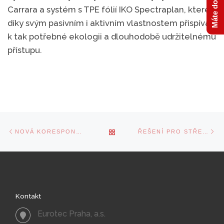
Carrara a systém s TPE fólií IKO Spectraplan, které
díky svým pasivním i aktivním vlastnostem přispívají
k tak potřebné ekologii a dlouhodobě udržitelnému
přístupu.
Navigace
Previous
Ne
BACK
NOVÁ KORESPONDENČNÍ ADRESA
ŘEŠENÍ PRO STŘECHY S POŽADAVKEM POŽÁRNÍ ODOLNOSTI, NÁHRADA ZA MINERÁLNÍ VATU.
v
post
po
příspěvcích
TO
POST
Kontakt
LIST
Eurotec Praha, a.s.