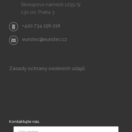
Škroupovo náměstí 1255/9
130 00, Praha 3
+420 734 156 216
eurotec@eurotec.cz
Zásady ochrany osobních údajů
Kontaktujte nás.