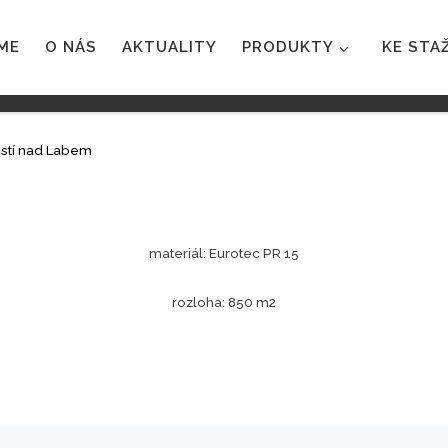
ME
O NÁS
AKTUALITY
PRODUKTY
KE STA
Ústí nad Labem
materiál: Eurotec PR 15
rozloha: 850 m2