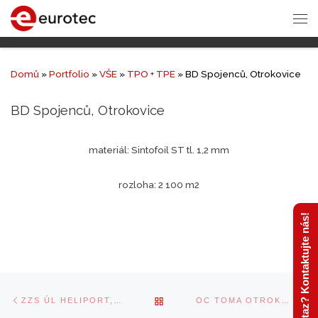
Domů
»
Portfolio
»
VŠE
»
TPO + TPE
»
BD Spojenců, Otrokovice
BD Spojenců, Otrokovice
materiál: Sintofoil ST tl. 1,2 mm
rozloha: 2 100 m2
Máte dotaz? Kontaktujte nás!
Navigace
Previous
Ne
BACK
ZZS ÚL HELIPORT, ÚSTÍ NAD LABEM
OC TOMA OTROKOVICE
v
post
po