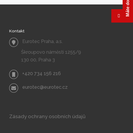
příspěvcích
TO
POST
Kontakt
LIST
Eurotec Praha, a.s.
Škroupovo náměstí 1255/9
130 00, Praha 3
+420 734 156 216
eurotec@eurotec.cz
Zásady ochrany osobních údajů